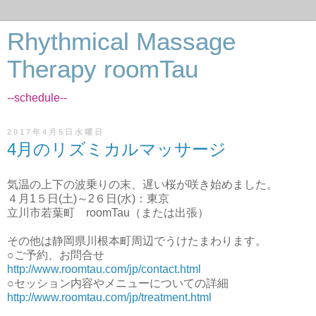
Rhythmical Massage
Therapy roomTau
--schedule--
2017年4月5日水曜日
4月のリズミカルマッサージ
気温の上下の波乗りの末、遅い桜が咲き始めました。
４月1５日(土)～2６日(水)：東京
立川市若葉町 roomTau（または出張）
その他は静岡県川根本町周辺でうけたまわります。
○ご予約、お問合せ
http://www.roomtau.com/jp/contact.html
○セッション内容やメニューについての詳細
http://www.roomtau.com/jp/treatment.html